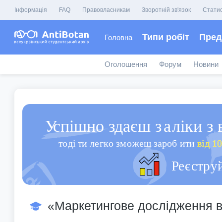
Інформація
FAQ
Правовласникам
Зворотній зв'язок
Стати
Типи робіт
Пред
Головна
Оголошення
Форум
Новини
«Маркетингове дослідження в