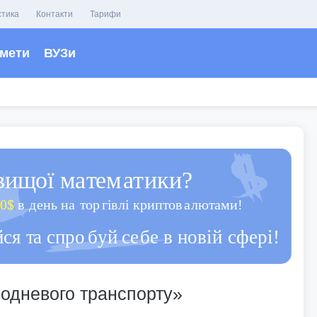
стика
Контакти
Тарифи
мети
ВУЗи
одневого транспорту»