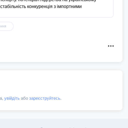
ення
а,
увійдіть
або
зареєструйтесь
.