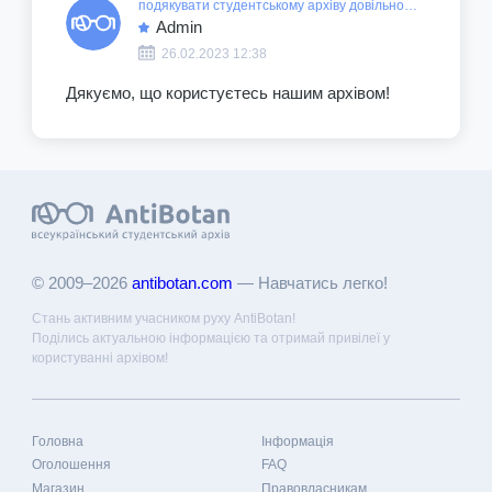
подякувати студентському архіву довільною сумою
Admin
26.02.2023 12:38
Дякуємо, що користуєтесь нашим архівом!
© 2009–2026
antibotan.com
— Навчатись легко!
Стань активним учасником руху AntiBotan!
Поділись актуальною інформацією та отримай привілеї у
користуванні архівом!
Головна
Інформація
Оголошення
FAQ
Магазин
Правовласникам