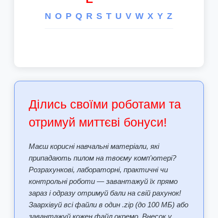
N
O
P
Q
R
S
T
U
V
W
X
Y
Z
Ділись своїми роботами та
отримуй миттєві бонуси!
Маєш корисні навчальні матеріали, які
припадають пилом на твоєму комп'ютері?
Розрахункові, лабораторні, практичні чи
контрольні роботи — завантажуй їх прямо
зараз і одразу отримуй бали на свій рахунок!
Заархівуй всі файли в один .zip (до 100 МБ) або
завантажуй кожен файл окремо. Внесок у