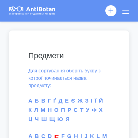
Предмети
Для сортування оберіть букву з
котрої починається назва
предмету:
А
Б
В
Г
Ґ
Д
Е
Є
Ж
З
І
Ї
Й
К
Л
М
Н
О
П
Р
С
Т
У
Ф
Х
Ц
Ч
Ш
Щ
Ю
Я
A
B
C
D
F
G
H
I
J
K
L
M
E