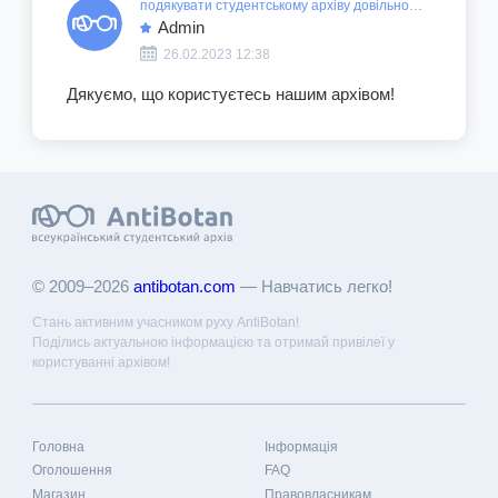
подякувати студентському архіву довільною сумою
Admin
26.02.2023 12:38
Дякуємо, що користуєтесь нашим архівом!
© 2009–2026
antibotan.com
— Навчатись легко!
Стань активним учасником руху AntiBotan!
Поділись актуальною інформацією та отримай привілеї у
користуванні архівом!
Головна
Інформація
Оголошення
FAQ
Магазин
Правовласникам