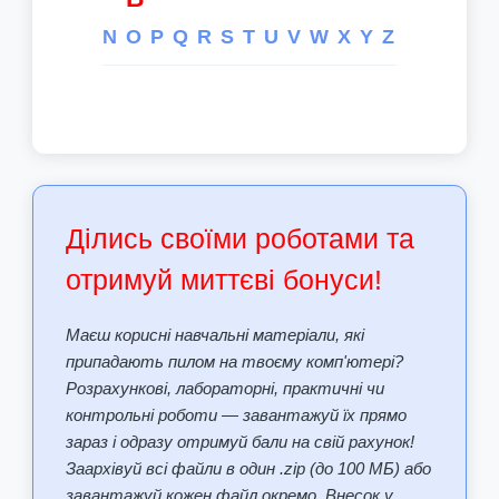
N
O
P
Q
R
S
T
U
V
W
X
Y
Z
Ділись своїми роботами та
отримуй миттєві бонуси!
Маєш корисні навчальні матеріали, які
припадають пилом на твоєму комп'ютері?
Розрахункові, лабораторні, практичні чи
контрольні роботи — завантажуй їх прямо
зараз і одразу отримуй бали на свій рахунок!
Заархівуй всі файли в один .zip (до 100 МБ) або
завантажуй кожен файл окремо. Внесок у