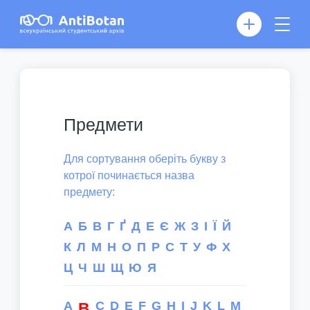
Предмети
Для сортування оберіть букву з
котрої починається назва
предмету:
А
Б
В
Г
Ґ
Д
Е
Є
Ж
З
І
Ї
Й
К
Л
М
Н
О
П
Р
С
Т
У
Ф
Х
Ц
Ч
Ш
Щ
Ю
Я
A
C
D
E
F
G
H
I
J
K
L
M
B