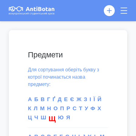
Предмети
Для сортування оберіть букву з
котрої починається назва
предмету:
А
Б
В
Г
Ґ
Д
Е
Є
Ж
З
І
Ї
Й
К
Л
М
Н
О
П
Р
С
Т
У
Ф
Х
Ц
Ч
Ш
Ю
Я
Щ