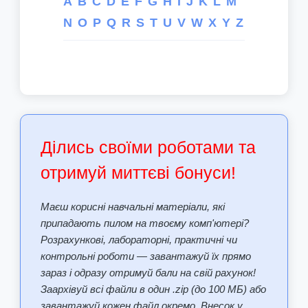
A
B
C
D
E
F
G
H
I
J
K
L
M
N
O
P
Q
R
S
T
U
V
W
X
Y
Z
Ділись своїми роботами та
отримуй миттєві бонуси!
Маєш корисні навчальні матеріали, які
припадають пилом на твоєму комп'ютері?
Розрахункові, лабораторні, практичні чи
контрольні роботи — завантажуй їх прямо
зараз і одразу отримуй бали на свій рахунок!
Заархівуй всі файли в один .zip (до 100 МБ) або
завантажуй кожен файл окремо. Внесок у