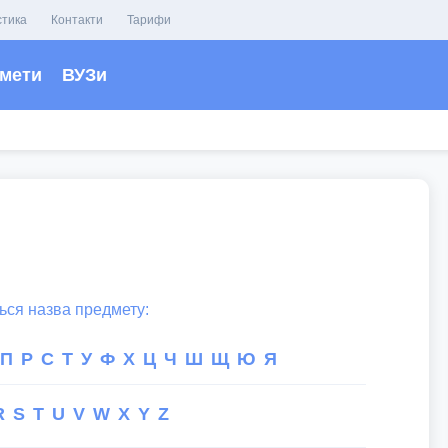
стика
Контакти
Тарифи
мети
ВУЗи
ться назва предмету:
П
Р
С
Т
У
Ф
Х
Ц
Ч
Ш
Щ
Ю
Я
R
S
T
U
V
W
X
Y
Z