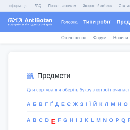
Інформація
FAQ
Правовласникам
Зворотній зв'язок
Стати
Типи робіт
Пред
Головна
Оголошення
Форум
Новини
Предмети
Для сортування оберіть букву з котрої починає
А
Б
В
Г
Ґ
Д
Е
Є
Ж
З
І
Ї
Й
К
Л
М
Н
О
A
B
C
D
F
G
H
I
J
K
L
M
N
O
P
Q
E