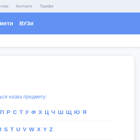
стика
Контакти
Тарифи
мети
ВУЗи
ться назва предмету:
П
Р
С
Т
У
Ф
Х
Ц
Ч
Ш
Щ
Ю
Я
R
S
T
U
V
W
X
Y
Z