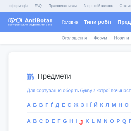
Інформація
FAQ
Правовласникам
Зворотній зв'язок
Стати
Типи робіт
Пред
Головна
Оголошення
Форум
Новини
Предмети
Для сортування оберіть букву з котрої починає
А
Б
В
Г
Ґ
Д
Е
Є
Ж
З
І
Ї
Й
К
Л
М
Н
О
A
B
C
D
E
F
G
H
I
K
L
M
N
O
P
Q
J