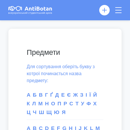
Предмети
Для сортування оберіть букву з
котрої починається назва
предмету:
А
Б
В
Г
Ґ
Д
Е
Є
Ж
З
І
Ї
Й
К
Л
М
Н
О
П
Р
С
Т
У
Ф
Х
Ц
Ч
Ш
Щ
Ю
Я
A
B
C
D
E
F
G
H
I
J
K
L
M