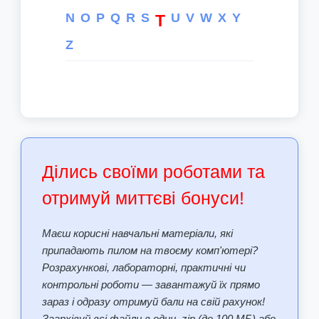
N
O
P
Q
R
S
U
V
W
X
Y
T
Z
Ділись своїми роботами та
отримуй миттєві бонуси!
Маєш корисні навчальні матеріали, які
припадають пилом на твоєму комп'ютері?
Розрахункові, лабораторні, практичні чи
контрольні роботи — завантажуй їх прямо
зараз і одразу отримуй бали на свій рахунок!
Заархівуй всі файли в один .zip (до 100 МБ) або