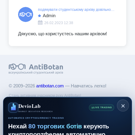
подякувати студентському архіву довільною сумою
Admin
26.02.2023 12:38
Дякуємо, що користуєтесь нашим архівом!
© 2009–2026
antibotan.com
— Навчатись легко!
Стань активним учасником руху AntiBotan!
Поділись актуальною інформацією та отримай привілеї у
×
DevioLab
користуванні архівом!
LIVE TRADING
MARKET DEVIATION RESEARCH
AUTOMATED CRYPTOCURRENCY TRADING
Нехай
80 торгових ботів
керують
Головна
Інформація
криптопортфелем автоматично